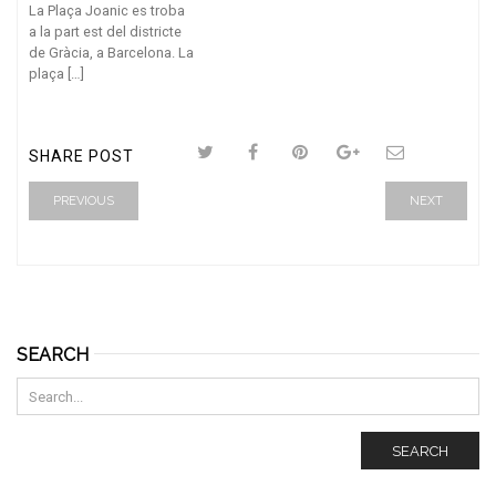
La Plaça Joanic es troba
a la part est del districte
de Gràcia, a Barcelona. La
plaça […]
SHARE POST
PREVIOUS
NEXT
SEARCH
SEARCH